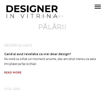
CATEGORY
PĂLĂRII
DECORINA HATS
Cand ai avut revelatia ca vrei doar design?
Nu cred ca a fost un moment anume, dar am stiut mereu ca asta
imi place sa fac si chiar..
READ MORE
NITA SAO