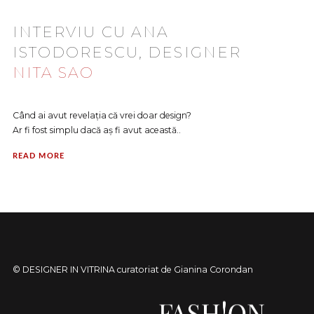
INTERVIU CU ANA
ISTODORESCU, DESIGNER
NITA SAO
Când ai avut revelația că vrei doar design?
Ar fi fost simplu dacă aș fi avut această..
READ MORE
© DESIGNER IN VITRINA curatoriat de Gianina Corondan