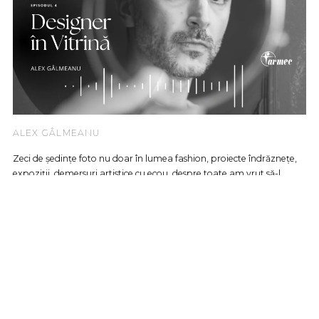
ALEX GÂLMEANU
Zeci de ședințe foto nu doar în lumea fashion, proiecte îndrăznețe,
expoziții, demersuri artistice cu ecou, despre toate am vrut să-l..
READ MORE
Podcast